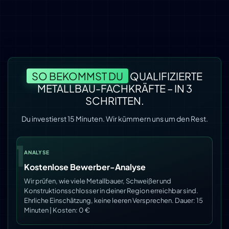
SO BEKOMMST DU
QUALIFIZIERTE
METALLBAU-FACHKRÄFTE – IN 3
SCHRITTEN.
Du investierst 15 Minuten. Wir kümmern uns um den Rest.
1
ANALYSE
Kostenlose Bewerber-Analyse
Wir prüfen, wie viele Metallbauer, Schweißer und
Konstruktionsschlosser in deiner Region erreichbar sind.
Ehrliche Einschätzung, keine leeren Versprechen. Dauer: 15
Minuten | Kosten: 0 €