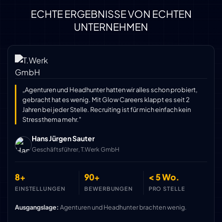
ECHTE ERGEBNISSE VON ECHTEN
UNTERNEHMEN
„Agenturen und Headhunter hatten wir alles schon probiert,
gebracht hat es wenig. Mit Glow Careers klappt es seit 2
Jahren bei jeder Stelle. Recruiting ist für mich einfach kein
Stressthema mehr."
Hans Jürgen Sauter
Geschäftsführer, T.Werk GmbH
8+
90+
< 5 Wo.
EINSTELLUNGEN
BEWERBUNGEN
PRO STELLE
Ausgangslage:
Agenturen und Headhunter brachten wenig.