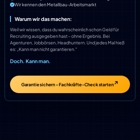
Wir kennen den Metallbau-Arbeitsmarkt
Warum wir das machen:
Weil wir wissen, dass du wahrscheinlich schon Geld für
Recruiting ausgegeben hast – ohne Ergebnis. Bei
Agenturen, Jobbörsen, Headhuntern. Und jedes Mal hieß
es: „Kann man nicht garantieren."
Doch. Kann man.
Garantie sichern – Fachkräfte-Check starten