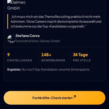
„Ich muss mich um das Thema Recruiting praktisch nicht mehr
kümmern. Glow Careers macht die komplette Vorauswahl und
ich bekomme nur die Top-Kandidaten vorgestellt."
Stefano Corvo
Geschäftsführer, Dalmec GmbH
9
148+
34 Tage
EINSTELLUNGEN
BEWERBUNGEN
PRO STELLE
Ergebnis:
Nur noch Top-Kandidaten, enorme Zeitersparnis.
Fachkräfte-Check starten