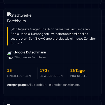
„Von Tageszeitungen über Autobanner bis hin zu eigenen
Social-Media-Kampagnen – wir haben so ziemlich alles
ausprobiert. Seit Glow Careers ist das wie ein neues Zeitalter
für uns."
Nicole Dutschmann
Stadtwerke Forchheim
15+
170+
26 Tage
EINSTELLUNGEN
BEWERBUNGEN
PRO STELLE
Ausgangslage:
Alles probiert – nichts hat funktioniert.