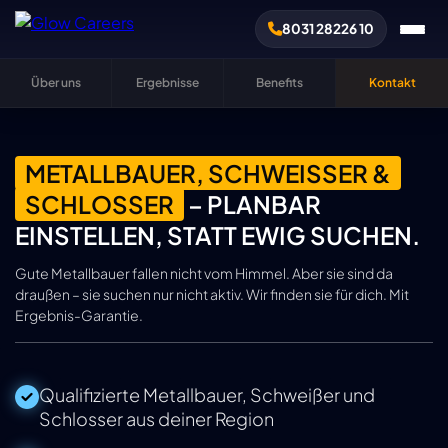
8031 28226 10
Über uns
Ergebnisse
Benefits
Kontakt
METALLBAUER, SCHWEISSER & S
CHLOSSER
– PLANBAR
EINSTELLEN, STATT EWIG SUCHEN.
Gute Metallbauer fallen nicht vom Himmel. Aber sie sind da
draußen – sie suchen nur nicht aktiv. Wir finden sie für dich. Mit
Ergebnis-Garantie.
Qualifizierte Metallbauer, Schweißer und
Schlosser aus deiner Region