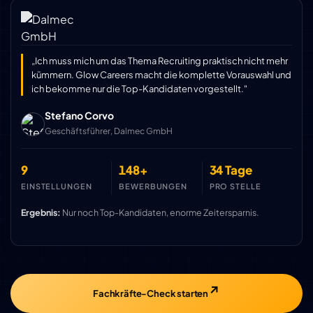
„Ich muss mich um das Thema Recruiting praktisch nicht mehr
kümmern. Glow Careers macht die komplette Vorauswahl und
ich bekomme nur die Top-Kandidaten vorgestellt."
Stefano Corvo
Geschäftsführer, Dalmec GmbH
9
148+
34 Tage
EINSTELLUNGEN
BEWERBUNGEN
PRO STELLE
Ergebnis:
Nur noch Top-Kandidaten, enorme Zeitersparnis.
Fachkräfte-Check starten