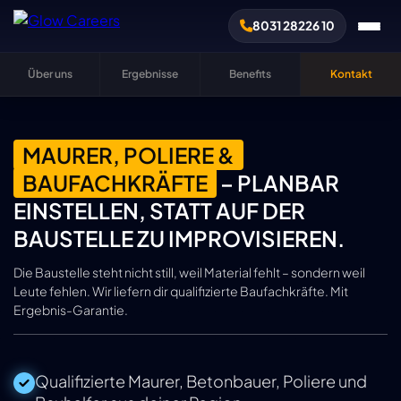
8031 28226 10
Über uns
Ergebnisse
Benefits
Kontakt
MAURER, POLIERE &
BAUFACHKRÄFTE
– PLANBAR
EINSTELLEN, STATT AUF DER
BAUSTELLE ZU IMPROVISIEREN.
Die Baustelle steht nicht still, weil Material fehlt – sondern weil
Leute fehlen. Wir liefern dir qualifizierte Baufachkräfte. Mit
Ergebnis-Garantie.
Qualifizierte Maurer, Betonbauer, Poliere und