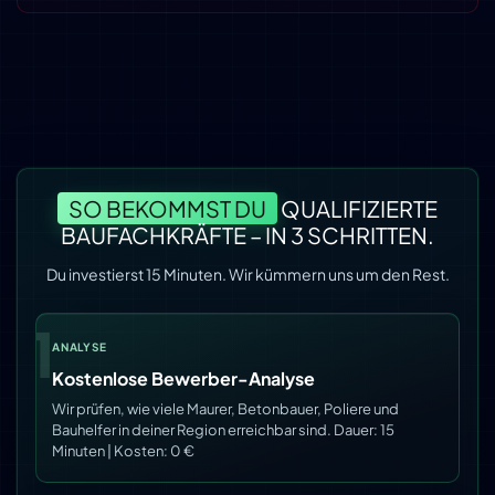
SO BEKOMMST DU
QUALIFIZIERTE
BAUFACHKRÄFTE – IN 3 SCHRITTEN.
Du investierst 15 Minuten. Wir kümmern uns um den Rest.
1
ANALYSE
Kostenlose Bewerber-Analyse
Wir prüfen, wie viele Maurer, Betonbauer, Poliere und
Bauhelfer in deiner Region erreichbar sind. Dauer: 15
Minuten | Kosten: 0 €