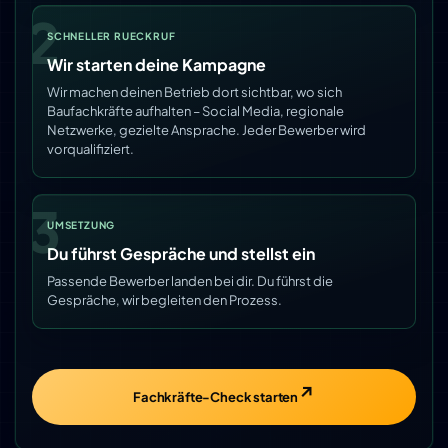
2
SCHNELLER RUECKRUF
Wir starten deine Kampagne
Wir machen deinen Betrieb dort sichtbar, wo sich
Baufachkräfte aufhalten – Social Media, regionale
Netzwerke, gezielte Ansprache. Jeder Bewerber wird
vorqualifiziert.
3
UMSETZUNG
Du führst Gespräche und stellst ein
Passende Bewerber landen bei dir. Du führst die
Gespräche, wir begleiten den Prozess.
Fachkräfte-Check starten