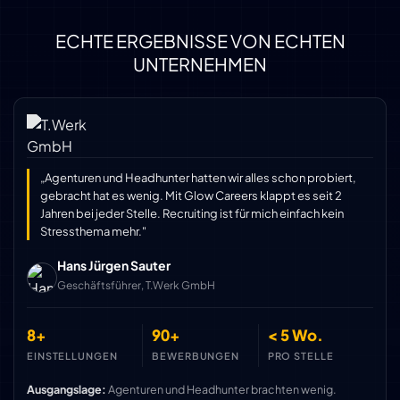
ECHTE ERGEBNISSE VON ECHTEN
UNTERNEHMEN
„Agenturen und Headhunter hatten wir alles schon probiert,
gebracht hat es wenig. Mit Glow Careers klappt es seit 2
Jahren bei jeder Stelle. Recruiting ist für mich einfach kein
Stressthema mehr."
Hans Jürgen Sauter
Geschäftsführer, T.Werk GmbH
8+
90+
< 5 Wo.
EINSTELLUNGEN
BEWERBUNGEN
PRO STELLE
Ausgangslage:
Agenturen und Headhunter brachten wenig.