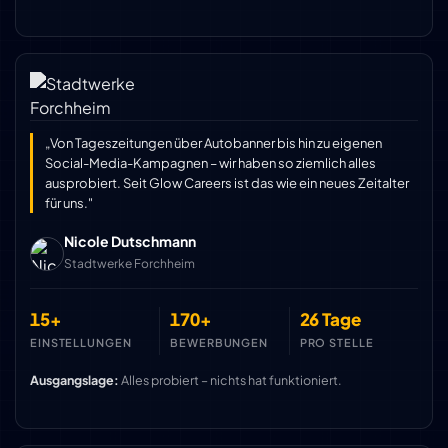
„Von Tageszeitungen über Autobanner bis hin zu eigenen
Social-Media-Kampagnen – wir haben so ziemlich alles
ausprobiert. Seit Glow Careers ist das wie ein neues Zeitalter
für uns."
Nicole Dutschmann
Stadtwerke Forchheim
15+
170+
26 Tage
EINSTELLUNGEN
BEWERBUNGEN
PRO STELLE
Ausgangslage:
Alles probiert – nichts hat funktioniert.