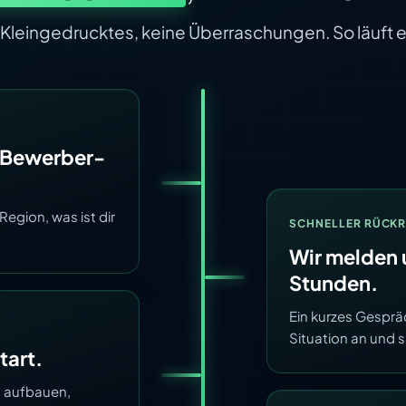
 Kleingedrucktes, keine Überraschungen. So läuft e
e Bewerber-
Region, was ist dir
SCHNELLER RÜCK
Wir melden 
Stunden.
Ein kurzes Gespräc
Situation an und s
tart.
t aufbauen,