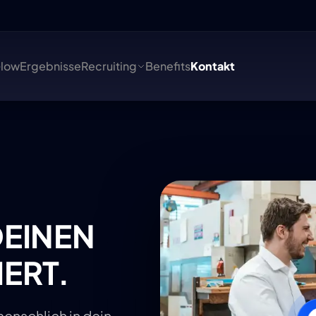
Glow
Ergebnisse
Recruiting
Benefits
Kontakt
DEINEN
IERT.
menschlich in dein