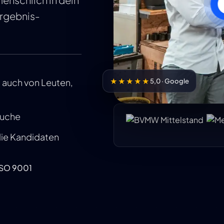
Ergebnis-
– auch von Leuten,
★★★★★
5,0 · Google
Suche
 die Kandidaten