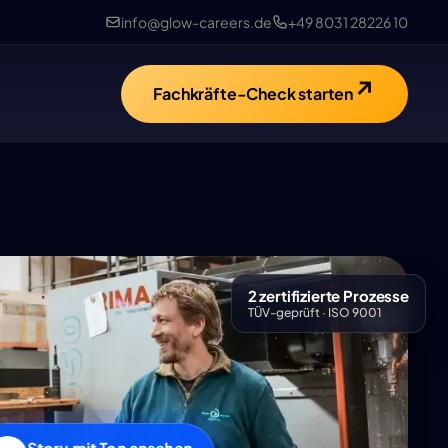
info@glow-careers.de
+49 8031 28226 10
Fachkräfte-Check starten
2 zertifizierte Prozesse
TÜV-geprüft · ISO 9001
Story mit Ton ansehen