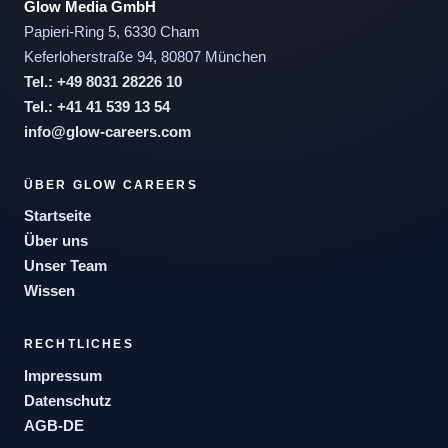
Glow Media GmbH
Papieri-Ring 5, 6330 Cham
Keferloherstraße 94, 80807 München
Tel.: +49 8031 28226 10
Tel.: +41 41 539 13 54
Lena Strauss
info@glow-careers.com
Strategie-Beraterin
ÜBER GLOW CAREERS
Startseite
Über uns
Unser Team
Wissen
Diese Woche kaum noch Plätze
15:00
verfügbar
Angebot läuft bald ab
RECHTLICHES
Do.
Fr.
Mo.
Di.
Mi.
Impressum
6
7
10
11
12
Datenschutz
AGB-DE
Termin buchen