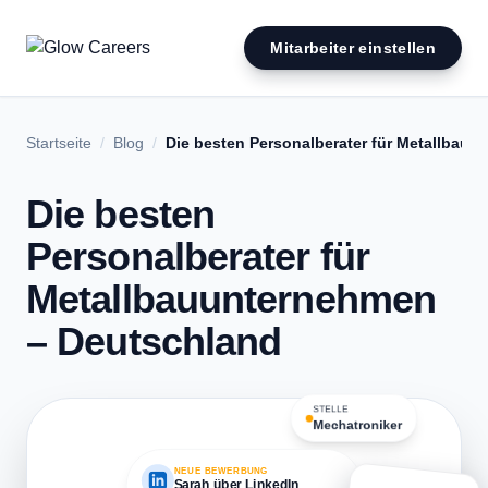
Mitarbeiter einstellen
Startseite
/
Blog
/
Die besten Personalberater für Metallbau
Suchen
nach:
Die besten
Personalberater für
Metallbauunternehmen
– Deutschland
STELLE
Mechatroniker
NEUE BEWERBUNG
Sarah über LinkedIn