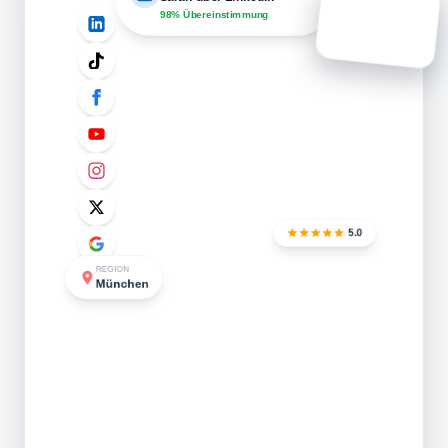
98% Übereinstimmung
5.0
REGION
München