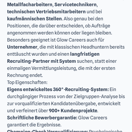
Metallfacharbeitern
,
Servicetechnikern
,
technischen Vertriebsmitarbeitern
und bei
kaufmännischen Stellen
. Also genau bei den
Positionen, die darüber entscheiden, ob Aufträge
angenommen werden können oder liegen bleiben.
Besonders geeignet ist Glow Careers auch für
Unternehmer
, die mit klassischen Headhuntern bereits
enttäuscht wurden und einen
langfristigen
Recruiting-Partner mit System
suchen, statt einer
einmaligen Vermittlungsleistung, die mit der ersten
Rechnung endet.
Top Eigenschaften:
Eigens entwickeltes 360°-Recruiting-System:
Ein
durchgängiger Prozess von der Zielgruppen-Analyse bis
zur vorqualifizierten Kandidatenübergabe, entwickelt
und verfeinert über
900+ Kundenprojekte
.
Schriftliche Bewerbergarantie:
Glow Careers
garantiert die Ergebnisse.
Champion-Check Vorqualifizierung:
Psychologische