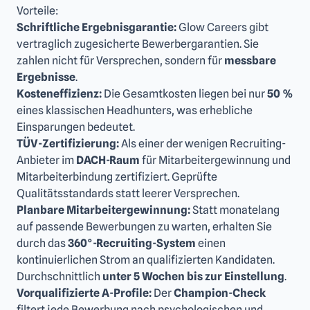
Vorteile:
Schriftliche Ergebnisgarantie:
Glow Careers gibt
vertraglich zugesicherte Bewerbergarantien. Sie
zahlen nicht für Versprechen, sondern für
messbare
Ergebnisse
.
Kosteneffizienz:
Die Gesamtkosten liegen bei nur
50 %
eines klassischen Headhunters, was erhebliche
Einsparungen bedeutet.
TÜV-Zertifizierung:
Als einer der wenigen Recruiting-
Anbieter im
DACH-Raum
für Mitarbeitergewinnung und
Mitarbeiterbindung zertifiziert. Geprüfte
Qualitätsstandards statt leerer Versprechen.
Planbare Mitarbeitergewinnung:
Statt monatelang
auf passende Bewerbungen zu warten, erhalten Sie
durch das
360°-Recruiting-System
einen
kontinuierlichen Strom an qualifizierten Kandidaten.
Durchschnittlich
unter 5 Wochen bis zur Einstellung
.
Vorqualifizierte A-Profile:
Der
Champion-Check
filtert jede Bewerbung nach psychologischen und