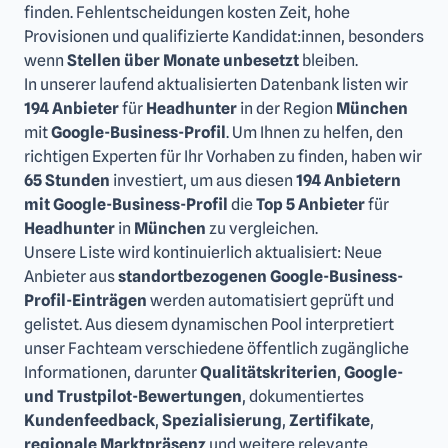
finden. Fehlentscheidungen kosten Zeit, hohe
Provisionen und qualifizierte Kandidat:innen, besonders
wenn
Stellen über Monate unbesetzt
bleiben.
In unserer laufend aktualisierten Datenbank listen wir
194 Anbieter
für
Headhunter
in der Region
München
mit
Google-Business-Profil
. Um Ihnen zu helfen, den
richtigen Experten für Ihr Vorhaben zu finden, haben wir
65 Stunden
investiert, um aus diesen
194 Anbietern
mit Google-Business-Profil
die
Top 5 Anbieter
für
Headhunter
in
München
zu vergleichen.
Unsere Liste wird kontinuierlich aktualisiert: Neue
Anbieter aus
standortbezogenen Google-Business-
Profil-Einträgen
werden automatisiert geprüft und
gelistet. Aus diesem dynamischen Pool interpretiert
unser Fachteam verschiedene öffentlich zugängliche
Informationen, darunter
Qualitätskriterien
,
Google-
und Trustpilot-Bewertungen
, dokumentiertes
Kundenfeedback
,
Spezialisierung
,
Zertifikate
,
regionale Marktpräsenz
und weitere relevante