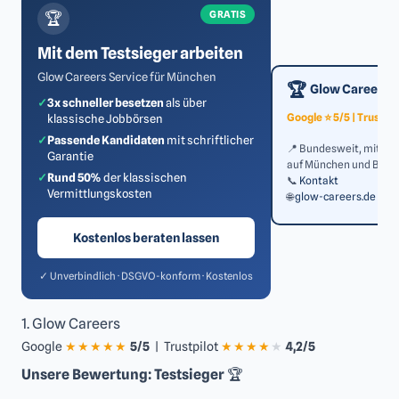
GRATIS
‎🏆
Mit dem Testsieger arbeiten
Glow Careers Service für München
‎🏆
Glow Careers
✓
3x schneller besetzen
als über
Google ‎⭐ 5/5 | Trustpilo
klassische Jobbörsen
✓
Passende Kandidaten
mit schriftlicher
‎📍 Bundesweit, mit re
Garantie
auf München und Baye
✓
Rund 50%
der klassischen
‎📞
Kontakt
Vermittlungskosten
‎🌐
glow-careers.de
Kostenlos beraten lassen
✓ Unverbindlich · DSGVO-konform · Kostenlos
1.
Glow Careers
Google
★★★★★
5/5
| Trustpilot
★★★★
★
4,2/5
Unsere Bewertung: Testsieger
‎🏆