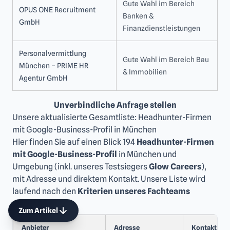
Gute Wahl im Bereich
OPUS ONE Recruitment
Banken &
GmbH
Finanzdienstleistungen
Personalvermittlung
Gute Wahl im Bereich Bau
München – PRIME HR
& Immobilien
Diese Woche kaum noch Plätze
Agentur GmbH
15:00
verfügbar
Angebot läuft bald ab
Unverbindliche Anfrage stellen
Mo.
Di.
Mi.
Do.
Fr.
Unsere aktualisierte Gesamtliste: Headhunter-Firmen
10
11
12
13
14
mit Google-Business-Profil in München
Hier finden Sie auf einen Blick 194
Headhunter-Firmen
mit Google-Business-Profil
in München und
Termin buchen
Umgebung (inkl. unseres Testsiegers
Glow Careers
),
Glow Careers
mit Adresse und direktem Kontakt. Unsere Liste wird
laufend nach den
Kriterien unseres Fachteams
aktualisiert.
Zum Artikel
Anbieter
Adresse
Kontakt