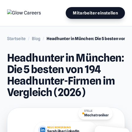
Mitarbeiter einstellen
Startseite
/
Blog
/
Headhunter in München: Die 5 besten von 19
Suchen
nach:
Headhunter in München:
Die 5 besten von 194
Headhunter-Firmen im
Vergleich (2026)
STELLE
Mechatroniker
NEUE BEWERBUNG
Sarah über LinkedIn